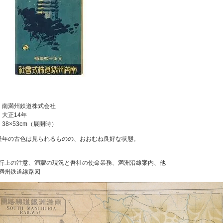
：
：南満州鉄道株式会社
：大正14年
38×53cm（展開時）
経年の古色は見られるものの、おおむね良好な状態。
行上の注意、満蒙の現況と吾社の使命業務、満洲沿線案内、他
満州鉄道線路図