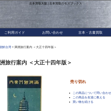
古本買取大阪 | 古本買取のモズブックス
ご利用ガイド
お問い合わせ
古本・古書買取
朝鮮台湾
> 満洲旅行案内 ＜大正十四年版＞
洲旅行案内 ＜大正十四年版＞
売り切れ
この商品について問い合わ
この商品を友達に教える
買い物を続ける