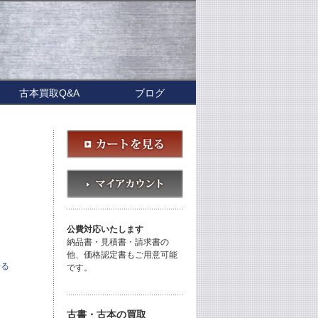
古本買取Q&A
ブログ
公費対応いたします
納品書・見積書・請求書の
他、価格認定書もご用意可能
せる
です。
古書・古本の買取