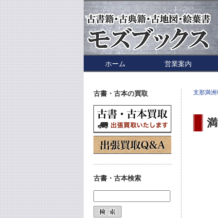
ホーム
営業案内
支那満洲
古書・古本の買取
満
古書・古本検索