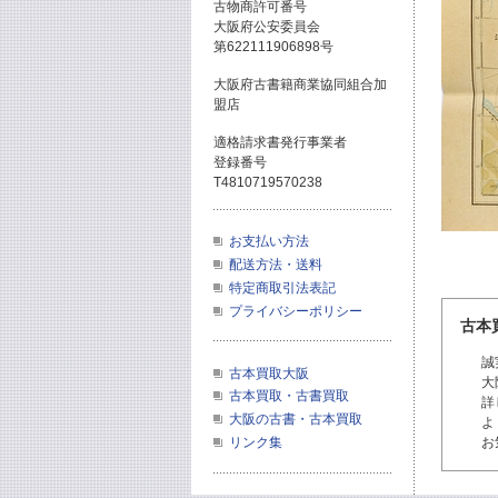
古物商許可番号
大阪府公安委員会
第622111906898号
大阪府古書籍商業協同組合加
盟店
適格請求書発行事業者
登録番号
T4810719570238
お支払い方法
配送方法・送料
特定商取引法表記
プライバシーポリシー
古本
誠
古本買取大阪
大
古本買取・古書買取
詳
大阪の古書・古本買取
よ
お
リンク集