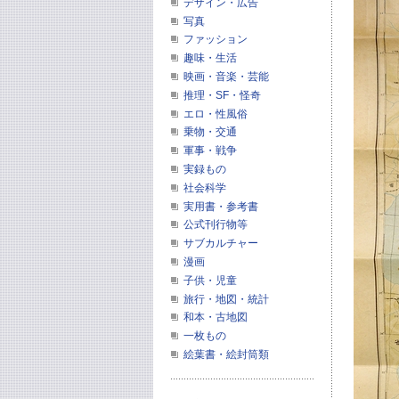
デザイン・広告
写真
ファッション
趣味・生活
映画・音楽・芸能
推理・SF・怪奇
エロ・性風俗
乗物・交通
軍事・戦争
実録もの
社会科学
実用書・参考書
公式刊行物等
サブカルチャー
漫画
子供・児童
旅行・地図・統計
和本・古地図
一枚もの
絵葉書・絵封筒類