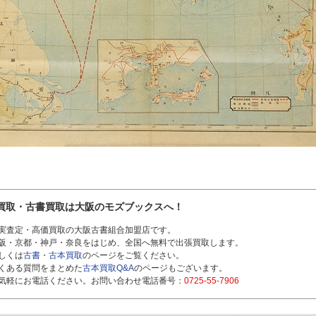
買取・古書買取は大阪のモズブックスへ！
実査定・高価買取の大阪古書組合加盟店です。
阪・京都・神戸・奈良をはじめ、全国へ無料で出張買取します。
しくは
古書・古本買取
のページをご覧ください。
くある質問をまとめた
古本買取Q&A
のページもございます。
気軽にお電話ください。お問い合わせ電話番号：
0725-55-7906