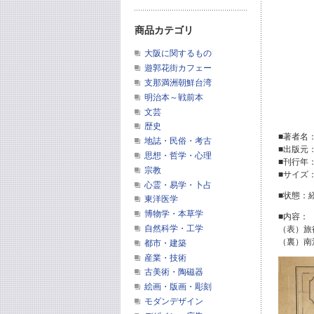
商品カテゴリ
大阪に関するもの
遊郭花街カフェー
支那満洲朝鮮台湾
明治本～戦前本
文芸
歴史
■著者名
地誌・民俗・考古
■出版元
思想・哲学・心理
■刊行年
宗教
■サイズ：
心霊・易学・卜占
■状態：
東洋医学
博物学・本草学
■内容：
自然科学・工学
（表）旅
（裏）南
都市・建築
産業・技術
古美術・陶磁器
絵画・版画・彫刻
モダンデザイン