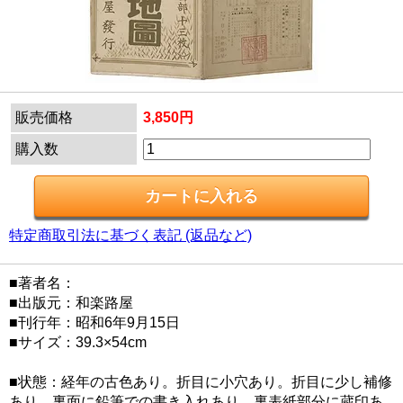
販売価格
3,850円
購入数
特定商取引法に基づく表記 (返品など)
■著者名：
■出版元：和楽路屋
■刊行年：昭和6年9月15日
■サイズ：39.3×54cm
■状態：経年の古色あり。折目に小穴あり。折目に少し補修
あり。裏面に鉛筆での書き入れあり。裏表紙部分に蔵印あ