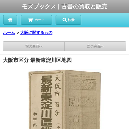
モズブックス | 古書の買取と販売
カート
検索
ホーム
＞
大阪に関するもの
前の商品へ
次の商品へ
大阪市区分 最新東淀川区地図