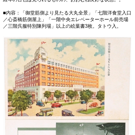
■内容：「御堂筋側より見たる大丸全景」「七階洋食堂入口
／心斎橋筋側屋上」「一階中央エレベーターホール前売場
／三階呉服特別陳列場」以上の絵葉書3枚。タトウ入。