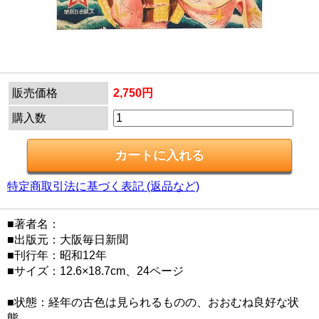
販売価格
2,750円
購入数
特定商取引法に基づく表記 (返品など)
■著者名：
■出版元：大阪毎日新聞
■刊行年：昭和12年
■サイズ：12.6×18.7cm、24ページ
■状態：経年の古色は見られるものの、おおむね良好な状
態。