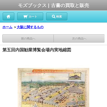
モズブックス | 古書の買取と販売
カート
検索
ホーム
＞
大阪に関するもの
前の商品へ
次の商品へ
第五回内国勧業博覧会場内実地縮図