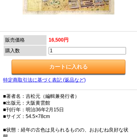
販売価格
16,500円
購入数
特定商取引法に基づく表記 (返品など)
■著者名：吉松元（編輯兼発行者）
■出版元：大阪黄雲館
■刊行年：明治36年2月15日
■サイズ：54.5×78cm
■状態：経年の古色は見られるものの、おおむね良好な状
態。