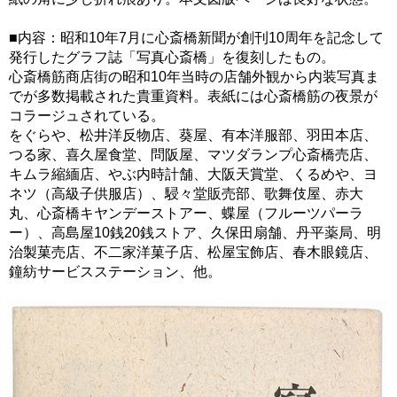
■内容：昭和10年7月に心斎橋新聞が創刊10周年を記念して
発行したグラフ誌「写真心斎橋」を復刻したもの。
心斎橋筋商店街の昭和10年当時の店舗外観から内装写真ま
でが多数掲載された貴重資料。表紙には心斎橋筋の夜景が
コラージュされている。
をぐらや、松井洋反物店、葵屋、有本洋服部、羽田本店、
つる家、喜久屋食堂、問阪屋、マツダランプ心斎橋売店、
キムラ縮緬店、やぶ内時計舗、大阪天賞堂、くるめや、ヨ
ネツ（高級子供服店）、駸々堂販売部、歌舞伎屋、赤大
丸、心斎橋キヤンデーストアー、蝶屋（フルーツパーラ
ー）、高島屋10銭20銭ストア、久保田扇舗、丹平薬局、明
治製菓売店、不二家洋菓子店、松屋宝飾店、春木眼鏡店、
鐘紡サービスステーション、他。