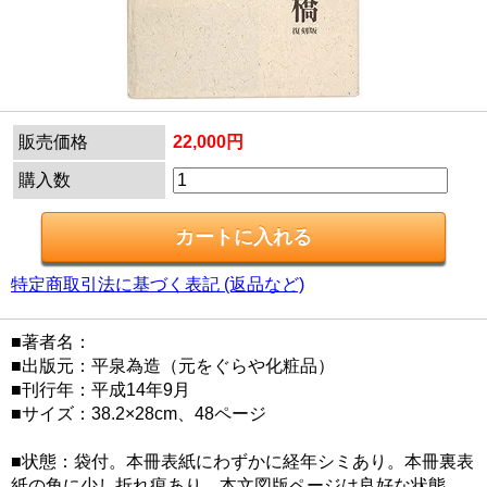
販売価格
22,000円
購入数
特定商取引法に基づく表記 (返品など)
■著者名：
■出版元：平泉為造（元をぐらや化粧品）
■刊行年：平成14年9月
■サイズ：38.2×28cm、48ページ
■状態：袋付。本冊表紙にわずかに経年シミあり。本冊裏表
紙の角に少し折れ痕あり。本文図版ページは良好な状態。