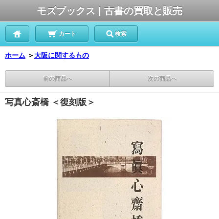
モズブックス | 古書の買取と販売
カート
検索
ホーム
＞
大阪に関するもの
前の商品へ
次の商品へ
写真心斎橋 ＜復刻版＞