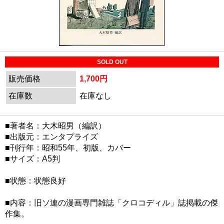
SOLD OUT
販売価格
1,700円
在庫数
在庫なし
■著者名：大木昭男（編訳）
■出版元：エンタプライズ
■刊行年：昭和55年、初版、カバー
■サイズ：A5判
■状態：状態良好
■内容：旧ソ連の漫画専門雑誌「クロコディル」誌掲載の傑
作集。