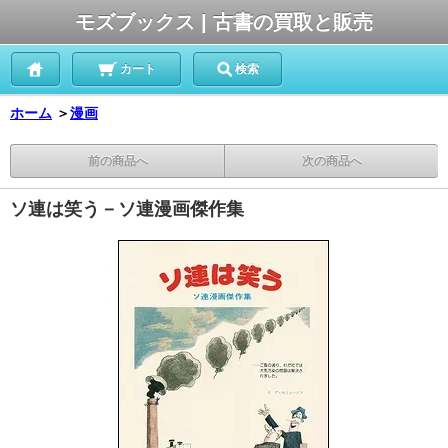
モズブックス | 古書の買取と販売
カート
検索
ホーム
＞
漫画
前の商品へ
次の商品へ
ソ連は笑う－ソ連漫画傑作集