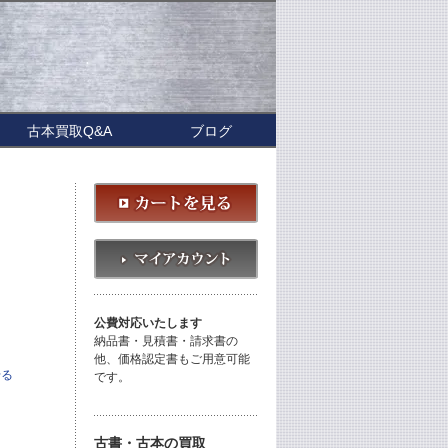
古本買取Q&A
ブログ
公費対応いたします
納品書・見積書・請求書の
他、価格認定書もご用意可能
せる
です。
古書・古本の買取