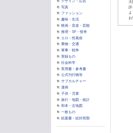
デザイン・広告
大
写真
詳
よ
ファッション
お
趣味・生活
映画・音楽・芸能
推理・SF・怪奇
エロ・性風俗
乗物・交通
軍事・戦争
実録もの
社会科学
実用書・参考書
公式刊行物等
サブカルチャー
漫画
子供・児童
旅行・地図・統計
和本・古地図
一枚もの
絵葉書・絵封筒類