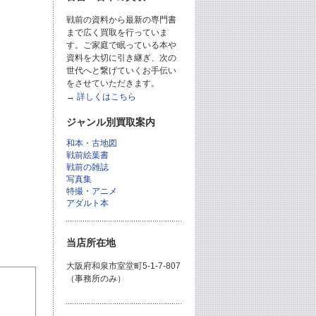
戦前の資料から最新の専門書
まで広く買取を行っていま
す。ご家庭で眠っている本や
資料を大切に引き継ぎ、次の
世代へと繋げていくお手伝い
をさせていただきます。
→
詳しくはこちら
ジャンル別買取案内
和本・古地図
戦前絵葉書
戦前の雑誌
写真集
特撮・アニメ
アダルト本
当店所在地
大阪府和泉市室堂町5-1-7-807
（事務所のみ）