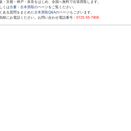
阪・京都・神戸・奈良をはじめ、全国へ無料で出張買取します。
しくは
古書・古本買取
のページをご覧ください。
くある質問をまとめた
古本買取Q&A
のページもございます。
気軽にお電話ください。お問い合わせ電話番号：
0725-55-7906