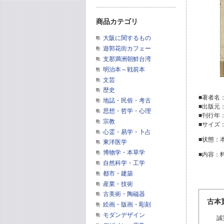
商品カテゴリ
大阪に関するもの
遊郭花街カフェー
支那満洲朝鮮台湾
明治本～戦前本
文芸
歴史
■著者名
地誌・民俗・考古
■出版元
思想・哲学・心理
■刊行年
宗教
■サイズ
心霊・易学・卜占
■状態：
東洋医学
博物学・本草学
■内容：
自然科学・工学
都市・建築
産業・技術
古美術・陶磁器
古本
絵画・版画・彫刻
モダンデザイン
誠