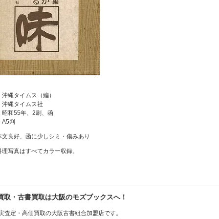
：沖縄タイムス（編）
：沖縄タイムス社
：昭和55年、2刷、函
：A5判
本文良好、函に少しシミ・傷みあり
料理写真はすべてカラー収録。
買取・古書買取は大阪のモズブックスへ！
実査定・高価買取の大阪古書組合加盟店です。