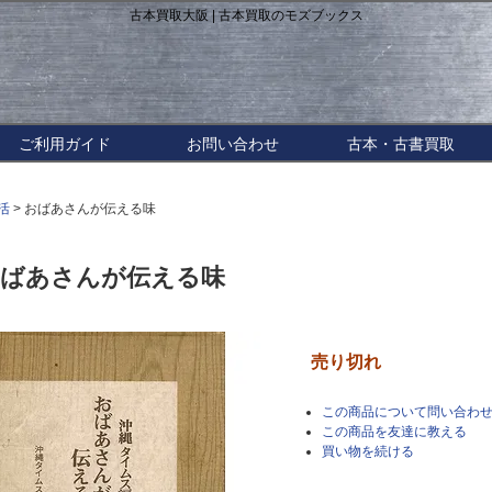
古本買取大阪 | 古本買取のモズブックス
ご利用ガイド
お問い合わせ
古本・古書買取
活
> おばあさんが伝える味
ばあさんが伝える味
売り切れ
この商品について問い合わ
この商品を友達に教える
買い物を続ける