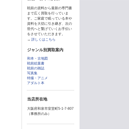
戦前の資料から最新の専門書
まで広く買取を行っていま
す。ご家庭で眠っている本や
資料を大切に引き継ぎ、次の
世代へと繋げていくお手伝い
をさせていただきます。
→
詳しくはこちら
ジャンル別買取案内
和本・古地図
戦前絵葉書
戦前の雑誌
写真集
特撮・アニメ
アダルト本
当店所在地
大阪府和泉市室堂町5-1-7-807
（事務所のみ）