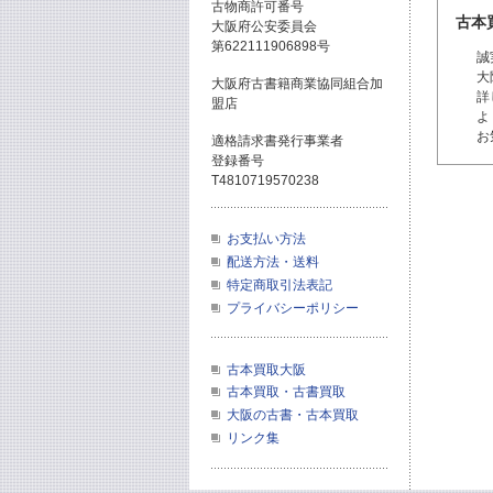
古物商許可番号
古本
大阪府公安委員会
第622111906898号
誠
大
大阪府古書籍商業協同組合加
詳
盟店
よ
お
適格請求書発行事業者
登録番号
T4810719570238
お支払い方法
配送方法・送料
特定商取引法表記
プライバシーポリシー
古本買取大阪
古本買取・古書買取
大阪の古書・古本買取
リンク集