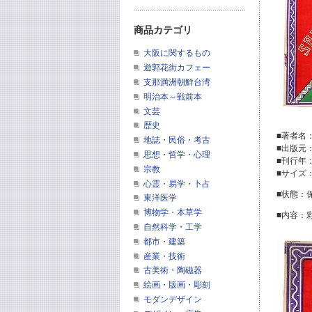
商品カテゴリ
大阪に関するもの
遊郭花街カフェー
支那満洲朝鮮台湾
明治本～戦前本
文芸
歴史
■著者名
地誌・民俗・考古
■出版元
思想・哲学・心理
■刊行年
宗教
■サイズ：
心霊・易学・卜占
■状態：
東洋医学
博物学・本草学
■内容：
自然科学・工学
都市・建築
産業・技術
古美術・陶磁器
絵画・版画・彫刻
モダンデザイン