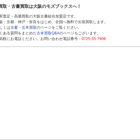
買取・古書買取は大阪のモズブックスへ！
実査定・高価買取の大阪古書組合加盟店です。
阪・京都・神戸・奈良をはじめ、全国へ無料で出張買取します。
しくは
古書・古本買取
のページをご覧ください。
くある質問をまとめた
古本買取Q&A
のページもございます。
気軽にお電話ください。お問い合わせ電話番号：
0725-55-7906