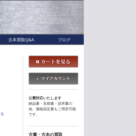
古本買取Q&A
ブログ
公費対応いたします
納品書・見積書・請求書の
他、価格認定書もご用意可能
せる
です。
古書・古本の買取