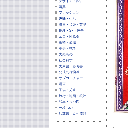
デザイン・広告
写真
ファッション
趣味・生活
映画・音楽・芸能
推理・SF・怪奇
エロ・性風俗
乗物・交通
軍事・戦争
実録もの
社会科学
実用書・参考書
公式刊行物等
サブカルチャー
漫画
子供・児童
旅行・地図・統計
和本・古地図
一枚もの
絵葉書・絵封筒類