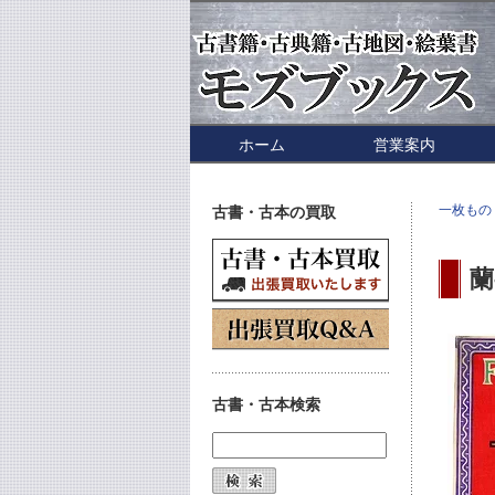
ホーム
営業案内
一枚もの
古書・古本の買取
蘭
古書・古本検索