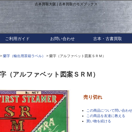
古本買取大阪 | 古本買取のモズブックス
ご利用ガイド
お問い合わせ
古本・古書買取
>
蘭字（輸出用茶箱ラベル）
> 蘭字（アルファベット図案ＳＲＭ）
字（アルファベット図案ＳＲＭ）
売り切れ
この商品について問い合わ
この商品を友達に教える
買い物を続ける