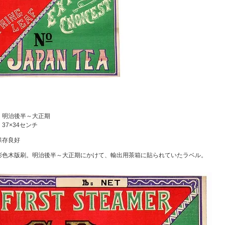
：
：
：明治後半～大正期
37×34センチ
保存良好
彩色木版刷。明治後半～大正期にかけて、輸出用茶箱に貼られていたラベル。