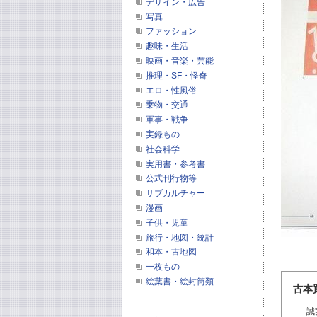
デザイン・広告
写真
ファッション
趣味・生活
映画・音楽・芸能
推理・SF・怪奇
エロ・性風俗
乗物・交通
軍事・戦争
実録もの
社会科学
実用書・参考書
公式刊行物等
サブカルチャー
漫画
子供・児童
旅行・地図・統計
和本・古地図
一枚もの
絵葉書・絵封筒類
古本
誠