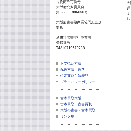
古物商許可番号
大
大阪府公安委員会
詳
第622111906898号
よ
お
大阪府古書籍商業協同組合加
盟店
適格請求書発行事業者
登録番号
T4810719570238
お支払い方法
配送方法・送料
特定商取引法表記
プライバシーポリシー
古本買取大阪
古本買取・古書買取
大阪の古書・古本買取
リンク集