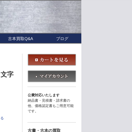
古本買取Q&A
ブログ
 文字
公費対応いたします
納品書・見積書・請求書の
他、価格認定書もご用意可能
です。
せる
古書・古本の買取