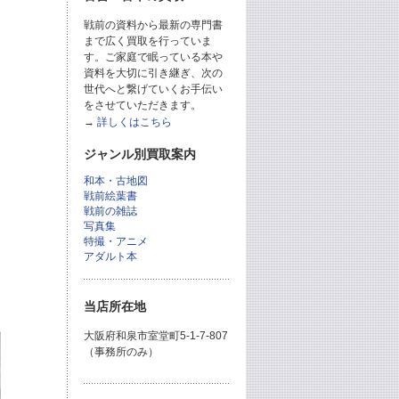
戦前の資料から最新の専門書
まで広く買取を行っていま
す。ご家庭で眠っている本や
資料を大切に引き継ぎ、次の
世代へと繋げていくお手伝い
をさせていただきます。
→
詳しくはこちら
ジャンル別買取案内
和本・古地図
戦前絵葉書
戦前の雑誌
写真集
特撮・アニメ
アダルト本
当店所在地
大阪府和泉市室堂町5-1-7-807
（事務所のみ）