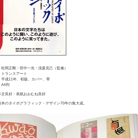
：松岡正剛・田中一光・浅葉克己（監修）
：トランスアート
：平成11年、初版、カバー、帯
：A4判
本文良好・表紙おおむね良好
日本のタイポグラフィック・デザイン70年の集大成。