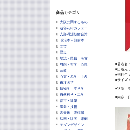
商品カテゴリ
大阪に関するもの
遊郭花街カフェー
支那満洲朝鮮台湾
明治本～戦前本
文芸
歴史
地誌・民俗・考古
■著者名
思想・哲学・心理
■出版元
宗教
■刊行年
心霊・易学・卜占
■サイズ
東洋医学
博物学・本草学
■状態：
自然科学・工学
■内容：
都市・建築
産業・技術
古美術・陶磁器
絵画・版画・彫刻
モダンデザイン