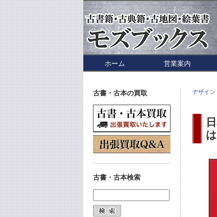
ホーム
営業案内
デザイン
古書・古本の買取
日
は
古書・古本検索