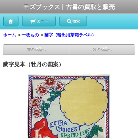
モズブックス | 古書の買取と販売
カート
検索
ホーム
＞
一枚もの
＞
蘭字（輸出用茶箱ラベル）
前の商品へ
次の商品へ
蘭字見本（牡丹の図案）