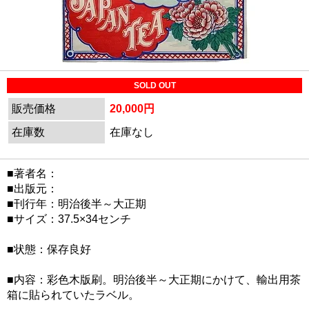
SOLD OUT
販売価格
20,000円
在庫数
在庫なし
■著者名：
■出版元：
■刊行年：明治後半～大正期
■サイズ：37.5×34センチ
■状態：保存良好
■内容：彩色木版刷。明治後半～大正期にかけて、輸出用茶
箱に貼られていたラベル。