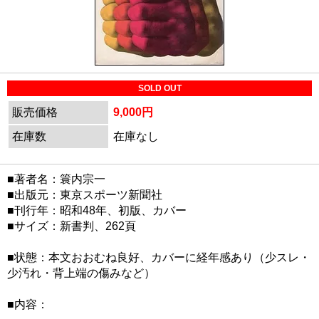
SOLD OUT
販売価格
9,000円
在庫数
在庫なし
■著者名：簑内宗一
■出版元：東京スポーツ新聞社
■刊行年：昭和48年、初版、カバー
■サイズ：新書判、262頁
■状態：本文おおむね良好、カバーに経年感あり（少スレ・
少汚れ・背上端の傷みなど）
■内容：