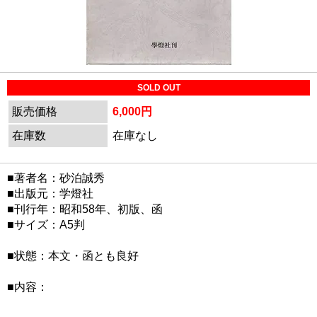
SOLD OUT
販売価格
6,000円
在庫数
在庫なし
■著者名：砂泊誠秀
■出版元：学燈社
■刊行年：昭和58年、初版、函
■サイズ：A5判
■状態：本文・函とも良好
■内容：