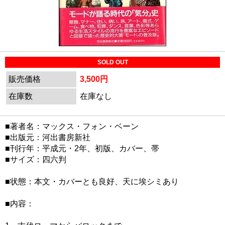
SOLD OUT
販売価格
3,500円
在庫数
在庫なし
■著者名：マックス・フォン・ベーン
■出版元：河出書房新社
■刊行年：平成元・2年、初版、カバー、帯
■サイズ：四六判
■状態：本文・カバーとも良好、天に埃シミあり
■内容：