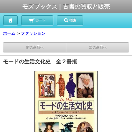
モズブックス | 古書の買取と販売
カート
検索
ホーム
＞
ファッション
前の商品へ
次の商品へ
モードの生活文化史 全２冊揃