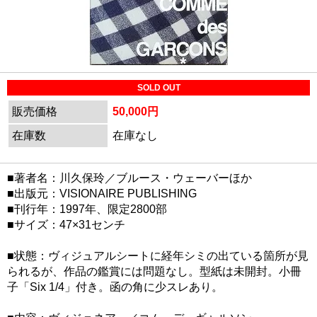
SOLD OUT
販売価格
50,000円
在庫数
在庫なし
■著者名：川久保玲／ブルース・ウェーバーほか
■出版元：VISIONAIRE PUBLISHING
■刊行年：1997年、限定2800部
■サイズ：47×31センチ
■状態：ヴィジュアルシートに経年シミの出ている箇所が見
られるが、作品の鑑賞には問題なし。型紙は未開封。小冊
子「Six 1/4」付き。函の角に少スレあり。