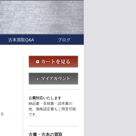
古本買取Q&A
ブログ
公費対応いたします
納品書・見積書・請求書の
他、価格認定書もご用意可能
せる
です。
古書・古本の買取