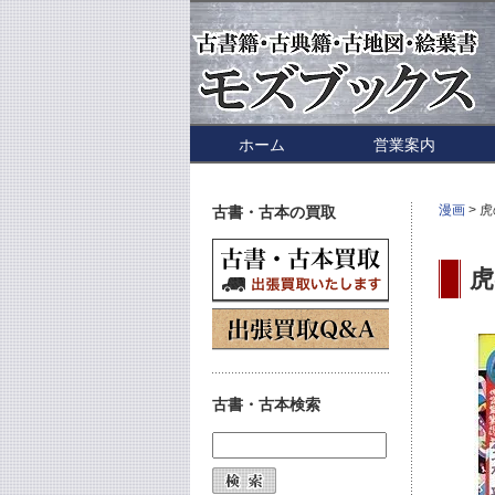
ホーム
営業案内
漫画
> 
古書・古本の買取
虎
古書・古本検索