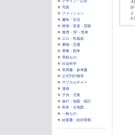
デザイン・広告
大
写真
詳
よ
ファッション
お
趣味・生活
映画・音楽・芸能
推理・SF・怪奇
エロ・性風俗
乗物・交通
軍事・戦争
実録もの
社会科学
実用書・参考書
公式刊行物等
サブカルチャー
漫画
子供・児童
旅行・地図・統計
和本・古地図
一枚もの
絵葉書・絵封筒類