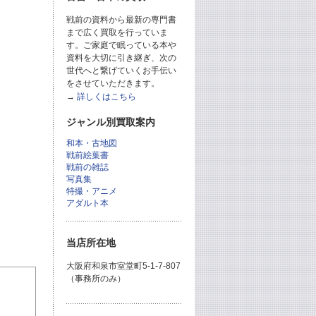
戦前の資料から最新の専門書
まで広く買取を行っていま
す。ご家庭で眠っている本や
資料を大切に引き継ぎ、次の
世代へと繋げていくお手伝い
をさせていただきます。
→
詳しくはこちら
ジャンル別買取案内
和本・古地図
戦前絵葉書
戦前の雑誌
写真集
特撮・アニメ
アダルト本
当店所在地
大阪府和泉市室堂町5-1-7-807
（事務所のみ）