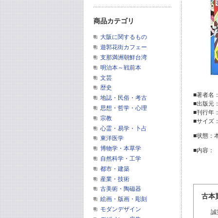
商品カテゴリ
大阪に関するもの
遊郭花街カフェー
支那満洲朝鮮台湾
明治本～戦前本
文芸
歴史
■著者名
地誌・民俗・考古
■出版元
思想・哲学・心理
■刊行年
宗教
■サイズ：
心霊・易学・卜占
■状態：
東洋医学
博物学・本草学
■内容：
自然科学・工学
都市・建築
産業・技術
古美術・陶磁器
古本
絵画・版画・彫刻
モダンデザイン
誠