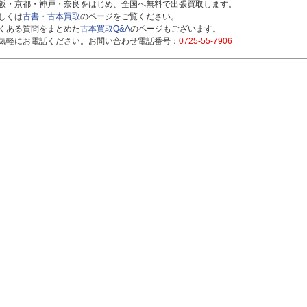
阪・京都・神戸・奈良をはじめ、全国へ無料で出張買取します。
しくは
古書・古本買取
のページをご覧ください。
くある質問をまとめた
古本買取Q&A
のページもございます。
気軽にお電話ください。お問い合わせ電話番号：
0725-55-7906