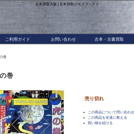
古本買取大阪 | 古本買取のモズブックス
ご利用ガイド
お問い合わせ
古本・古書買取
虎の巻
の巻
売り切れ
この商品について問い合わ
この商品を友達に教える
買い物を続ける