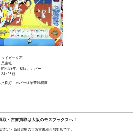
：タイガー立石
：思索社
：昭和53年、初版、カバー
34×26糎
本文良好、カバー経年普通程度
買取・古書買取は大阪のモズブックスへ！
実査定・高価買取の大阪古書組合加盟店です。