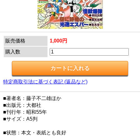
販売価格
1,000円
購入数
特定商取引法に基づく表記 (返品など)
■著者名：藤子不二雄ほか
■出版元：大都社
■刊行年：昭和55年
■サイズ：A5判
■状態：本文・表紙とも良好