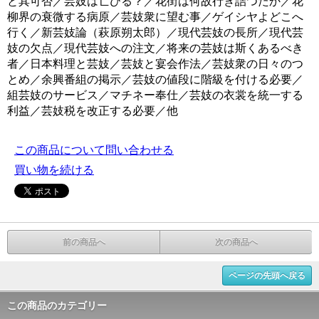
と其可否／芸妓は亡びる？／花街は何故行き詰つたか／花
柳界の衰微する病原／芸妓衆に望む事／ゲイシヤよどこへ
行く／新芸妓論（萩原朔太郎）／現代芸妓の長所／現代芸
妓の欠点／現代芸妓への注文／将来の芸妓は斯くあるべき
者／日本料理と芸妓／芸妓と宴会作法／芸妓衆の日々のつ
とめ／余興番組の掲示／芸妓の値段に階級を付ける必要／
組芸妓のサービス／マチネー奉仕／芸妓の衣裳を統一する
利益／芸妓税を改正する必要／他
この商品について問い合わせる
買い物を続ける
前の商品へ
次の商品へ
ページの先頭へ戻る
この商品のカテゴリー