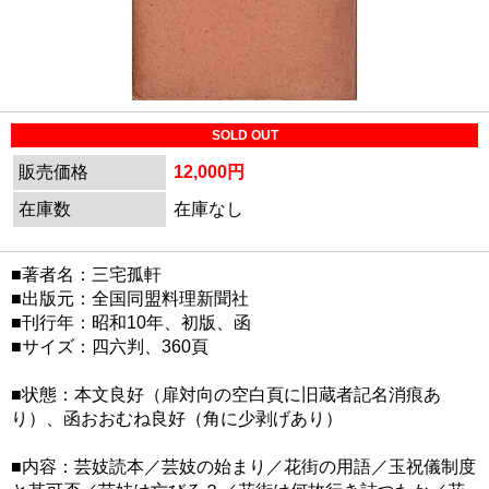
SOLD OUT
販売価格
12,000円
在庫数
在庫なし
■著者名：三宅孤軒
■出版元：全国同盟料理新聞社
■刊行年：昭和10年、初版、函
■サイズ：四六判、360頁
■状態：本文良好（扉対向の空白頁に旧蔵者記名消痕あ
り）、函おおむね良好（角に少剥げあり）
■内容：芸妓読本／芸妓の始まり／花街の用語／玉祝儀制度