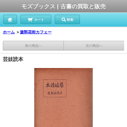
モズブックス | 古書の買取と販売
カート
検索
ホーム
＞
遊郭花街カフェー
前の商品へ
次の商品へ
芸妓読本