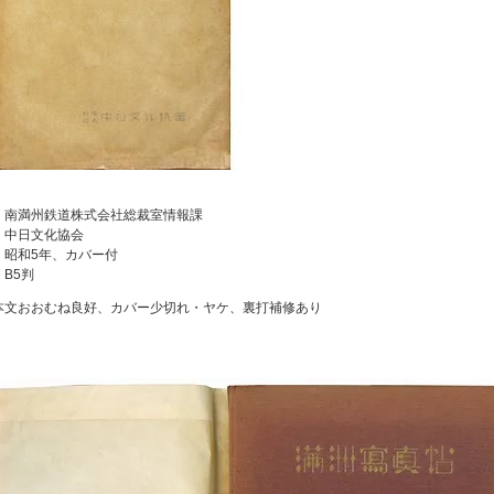
：南満州鉄道株式会社総裁室情報課
：中日文化協会
：昭和5年、カバー付
：B5判
本文おおむね良好、カバー少切れ・ヤケ、裏打補修あり