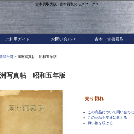
古本買取大阪 | 古本買取のモズブックス
ご利用ガイド
お問い合わせ
古本・古書買取
朝鮮台湾
> 満洲写真帖 昭和五年版
洲写真帖 昭和五年版
売り切れ
この商品について問い合わ
この商品を友達に教える
買い物を続ける