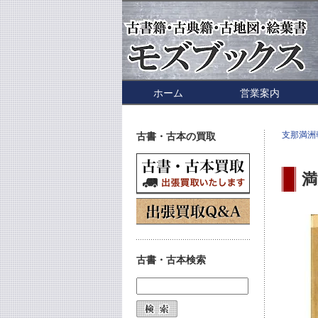
ホーム
営業案内
支那満洲
古書・古本の買取
満
古書・古本検索