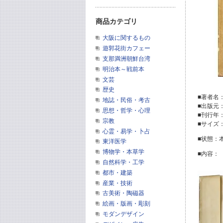
商品カテゴリ
大阪に関するもの
遊郭花街カフェー
支那満洲朝鮮台湾
明治本～戦前本
文芸
歴史
■著者名
地誌・民俗・考古
■出版元
思想・哲学・心理
■刊行年
宗教
■サイズ
心霊・易学・卜占
■状態：
東洋医学
博物学・本草学
■内容：
自然科学・工学
都市・建築
産業・技術
古美術・陶磁器
絵画・版画・彫刻
モダンデザイン