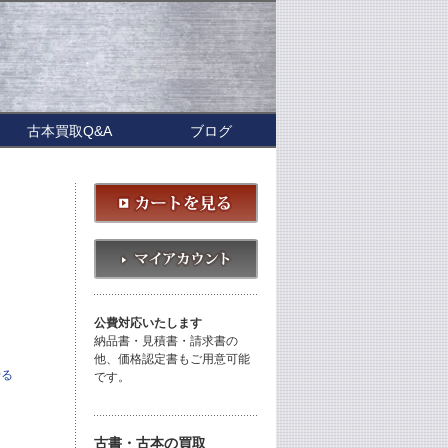
古本買取Q&A
ブログ
公費対応いたします
納品書・見積書・請求書の
他、価格認定書もご用意可能
せる
です。
古書・古本の買取