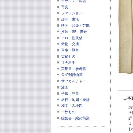
デザイン・広告
写真
ファッション
趣味・生活
映画・音楽・芸能
推理・SF・怪奇
エロ・性風俗
乗物・交通
軍事・戦争
実録もの
社会科学
実用書・参考書
公式刊行物等
サブカルチャー
漫画
子供・児童
古本
旅行・地図・統計
和本・古地図
誠
一枚もの
大
絵葉書・絵封筒類
詳
よ
お