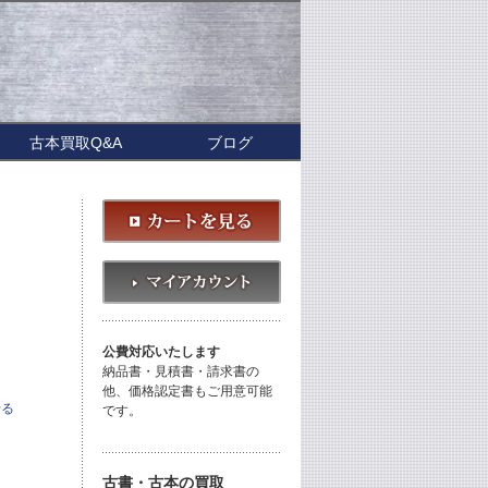
古本買取Q&A
ブログ
公費対応いたします
納品書・見積書・請求書の
他、価格認定書もご用意可能
せる
です。
古書・古本の買取