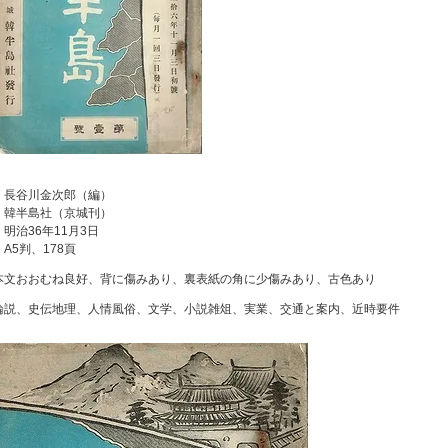
：長谷川金次郎（編）
：韓半島社（京城刊）
明治36年11月3日
A5判、178頁
本文おおむね良好、背に傷みあり、裏表紙の角に少傷みあり、古色あり
論説、史伝地理、人情風俗、文学、小説雑俎、実業、交通と案内、近時要件