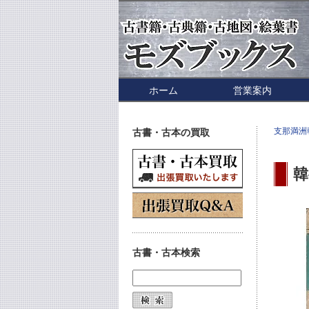
ホーム
営業案内
支那満洲
古書・古本の買取
韓
古書・古本検索