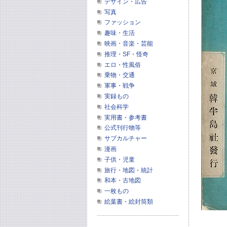
デザイン・広告
写真
ファッション
趣味・生活
映画・音楽・芸能
推理・SF・怪奇
エロ・性風俗
乗物・交通
軍事・戦争
実録もの
社会科学
実用書・参考書
公式刊行物等
サブカルチャー
漫画
子供・児童
旅行・地図・統計
和本・古地図
一枚もの
絵葉書・絵封筒類