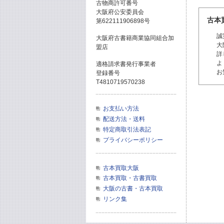
古物商許可番号
大阪府公安委員会
古本
第622111906898号
誠
大阪府古書籍商業協同組合加
大
盟店
詳
よ
適格請求書発行事業者
お
登録番号
T4810719570238
お支払い方法
配送方法・送料
特定商取引法表記
プライバシーポリシー
古本買取大阪
古本買取・古書買取
大阪の古書・古本買取
リンク集