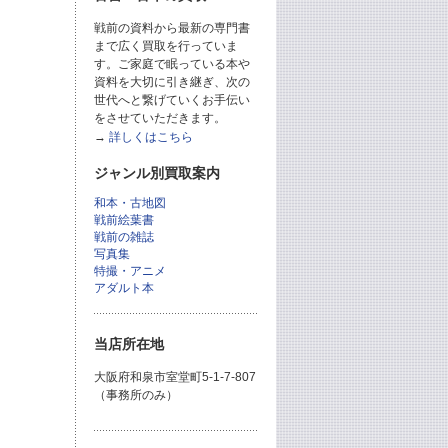
戦前の資料から最新の専門書
まで広く買取を行っていま
す。ご家庭で眠っている本や
資料を大切に引き継ぎ、次の
世代へと繋げていくお手伝い
をさせていただきます。
→
詳しくはこちら
ジャンル別買取案内
和本・古地図
戦前絵葉書
戦前の雑誌
写真集
特撮・アニメ
アダルト本
当店所在地
大阪府和泉市室堂町5-1-7-807
（事務所のみ）