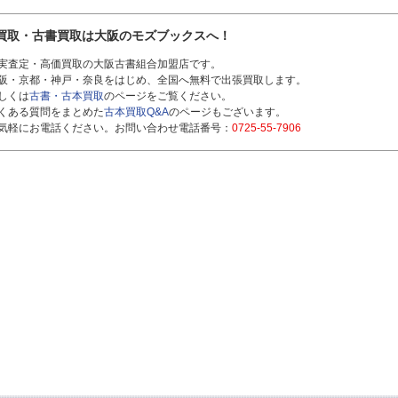
買取・古書買取は大阪のモズブックスへ！
実査定・高価買取の大阪古書組合加盟店です。
阪・京都・神戸・奈良をはじめ、全国へ無料で出張買取します。
しくは
古書・古本買取
のページをご覧ください。
くある質問をまとめた
古本買取Q&A
のページもございます。
気軽にお電話ください。お問い合わせ電話番号：
0725-55-7906