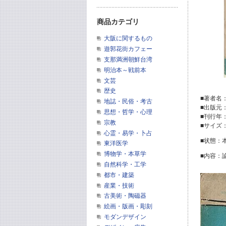
商品カテゴリ
大阪に関するもの
遊郭花街カフェー
支那満洲朝鮮台湾
明治本～戦前本
文芸
歴史
■著者名
地誌・民俗・考古
■出版元
思想・哲学・心理
■刊行年：
宗教
■サイズ：
心霊・易学・卜占
■状態：
東洋医学
博物学・本草学
■内容：
自然科学・工学
都市・建築
産業・技術
古美術・陶磁器
絵画・版画・彫刻
モダンデザイン