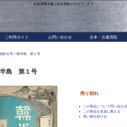
古本買取大阪 | 古本買取のモズブックス
ご利用ガイド
お問い合わせ
古本・古書買取
朝鮮台湾
> 韓半島 第１号
半島 第１号
売り切れ
この商品について問い合わ
この商品を友達に教える
買い物を続ける