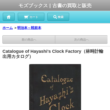
モズブックス | 古書の買取と販売
カート
検索
ホーム
＞
明治本～戦前本
前の商品へ
次の商品へ
Catalogue of Hayashi's Clock Factory（林時計輸
出用カタログ）