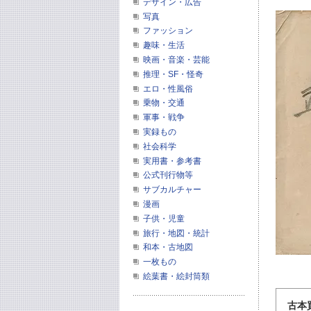
デザイン・広告
写真
ファッション
趣味・生活
映画・音楽・芸能
推理・SF・怪奇
エロ・性風俗
乗物・交通
軍事・戦争
実録もの
社会科学
実用書・参考書
公式刊行物等
サブカルチャー
漫画
子供・児童
旅行・地図・統計
和本・古地図
一枚もの
絵葉書・絵封筒類
古本