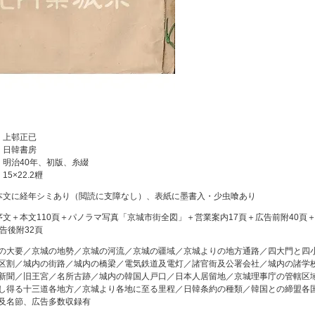
：上邨正已
：日韓書房
：明治40年、初版、糸綴
15×22.2糎
本文に経年シミあり（閲読に支障なし）、表紙に墨書入・少虫喰あり
序文＋本文110頁＋パノラマ写真「京城市街全図」＋営業案内17頁＋広告前附40頁
告後附32頁
の大要／京城の地勢／京城の河流／京城の疆域／京城よりの地方通路／四大門と四
区割／城内の街路／城内の橋梁／電気鉄道及電灯／諸官衙及公署会社／城内の諸学
新聞／旧王宮／名所古跡／城内の韓国人戸口／日本人居留地／京城理事庁の管轄区
し得る十三道各地方／京城より各地に至る里程／日韓条約の種類／韓国との締盟各
及名節、広告多数収録有