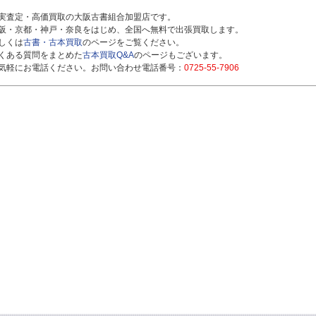
実査定・高価買取の大阪古書組合加盟店です。
阪・京都・神戸・奈良をはじめ、全国へ無料で出張買取します。
しくは
古書・古本買取
のページをご覧ください。
くある質問をまとめた
古本買取Q&A
のページもございます。
気軽にお電話ください。お問い合わせ電話番号：
0725-55-7906