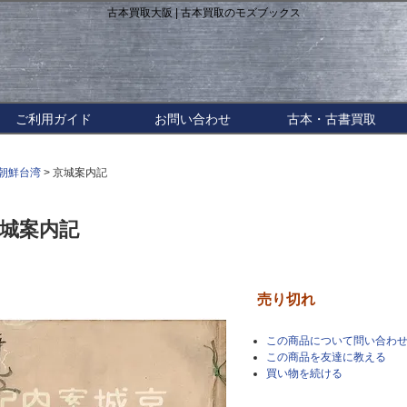
古本買取大阪 | 古本買取のモズブックス
ご利用ガイド
お問い合わせ
古本・古書買取
朝鮮台湾
> 京城案内記
城案内記
売り切れ
この商品について問い合わ
この商品を友達に教える
買い物を続ける