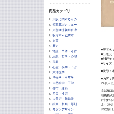
商品カテゴリ
大阪に関するもの
遊郭花街カフェー
支那満洲朝鮮台湾
明治本～戦前本
文芸
歴史
■著者名
地誌・民俗・考古
■出版元
思想・哲学・心理
■刊行年
宗教
■サイズ：
心霊・易学・卜占
■状態：
東洋医学
博物学・本草学
■内容：
自然科学・工学
24頁＋広
都市・建築
京城沿革
産業・技術
城街衢の
古美術・陶磁器
に於ける
絵画・版画・彫刻
より通信
の祝祭日
モダンデザイン