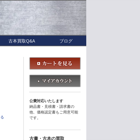
古本買取Q&A
ブログ
公費対応いたします
納品書・見積書・請求書の
他、価格認定書もご用意可能
せる
です。
古書・古本の買取