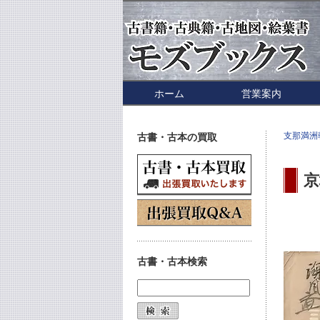
ホーム
営業案内
支那満洲
古書・古本の買取
京
古書・古本検索