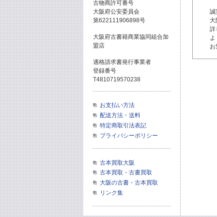
古物商許可番号
大阪府公安委員会
誠
第622111906898号
大
詳
大阪府古書籍商業協同組合加
よ
盟店
お
適格請求書発行事業者
登録番号
T4810719570238
お支払い方法
配送方法・送料
特定商取引法表記
プライバシーポリシー
古本買取大阪
古本買取・古書買取
大阪の古書・古本買取
リンク集