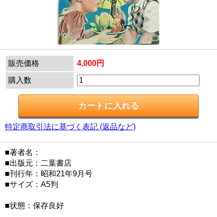
販売価格
4,000円
購入数
特定商取引法に基づく表記 (返品など)
■著者名：
■出版元：二葉書店
■刊行年：昭和21年9月号
■サイズ：A5判
■状態：保存良好