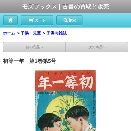
モズブックス | 古書の買取と販売
カート
検索
ホーム
＞
子供・児童
＞
子供向雑誌
前の商品へ
次の商品へ
初等一年 第1巻第5号