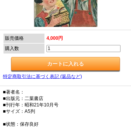
販売価格
4,000円
購入数
特定商取引法に基づく表記 (返品など)
■著者名：
■出版元：二葉書店
■刊行年：昭和21年10月号
■サイズ：A5判
■状態：保存良好