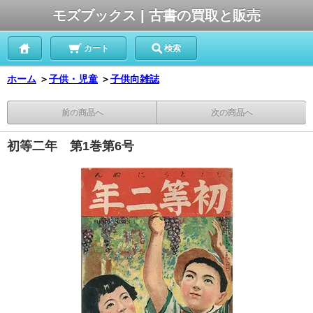
モズブックス | 古書の買取と販売
カート
検索
ホーム
＞
子供・児童
＞
子供向雑誌
前の商品へ
次の商品へ
初等二年 第1巻第6号