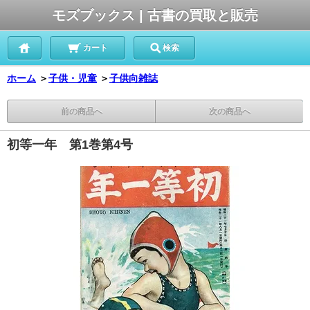
モズブックス | 古書の買取と販売
カート
検索
ホーム
＞
子供・児童
＞
子供向雑誌
前の商品へ
次の商品へ
初等一年 第1巻第4号