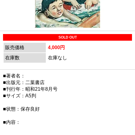
SOLD OUT
販売価格
4,000円
在庫数
在庫なし
■著者名：
■出版元：二葉書店
■刊行年：昭和21年8月号
■サイズ：A5判
■状態：保存良好
■内容：