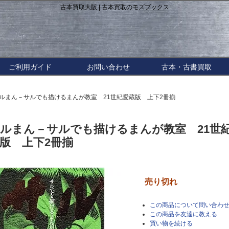
古本買取大阪 | 古本買取のモズブックス
ご利用ガイド
お問い合わせ
古本・古書買取
サルまん－サルでも描けるまんが教室 21世紀愛蔵版 上下2冊揃
ルまん－サルでも描けるまんが教室 21世
版 上下2冊揃
売り切れ
この商品について問い合わ
この商品を友達に教える
買い物を続ける