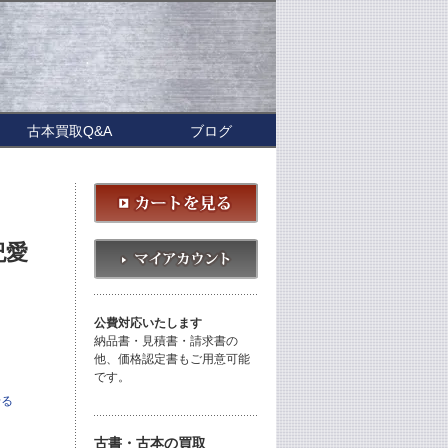
古本買取Q&A
ブログ
紀愛
公費対応いたします
納品書・見積書・請求書の
他、価格認定書もご用意可能
です。
せる
古書・古本の買取