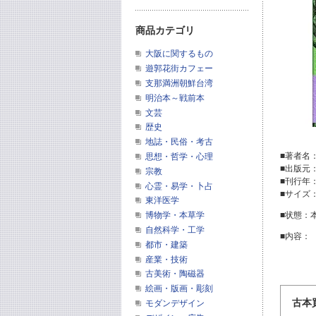
商品カテゴリ
大阪に関するもの
遊郭花街カフェー
支那満洲朝鮮台湾
明治本～戦前本
文芸
歴史
地誌・民俗・考古
■著者名
思想・哲学・心理
■出版元
宗教
■刊行年
心霊・易学・卜占
■サイズ
東洋医学
博物学・本草学
■状態：
自然科学・工学
■内容：
都市・建築
産業・技術
古美術・陶磁器
絵画・版画・彫刻
古本
モダンデザイン