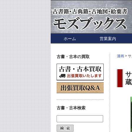
ホーム
営業案内
漫画
> 
古書・古本の買取
サ
蔵
古書・古本検索