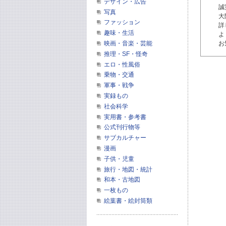
デザイン・広告
誠
写真
大
ファッション
詳
趣味・生活
よ
お
映画・音楽・芸能
推理・SF・怪奇
エロ・性風俗
乗物・交通
軍事・戦争
実録もの
社会科学
実用書・参考書
公式刊行物等
サブカルチャー
漫画
子供・児童
旅行・地図・統計
和本・古地図
一枚もの
絵葉書・絵封筒類