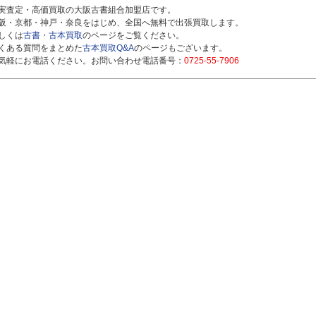
実査定・高価買取の大阪古書組合加盟店です。
阪・京都・神戸・奈良をはじめ、全国へ無料で出張買取します。
しくは
古書・古本買取
のページをご覧ください。
くある質問をまとめた
古本買取Q&A
のページもございます。
気軽にお電話ください。お問い合わせ電話番号：
0725-55-7906