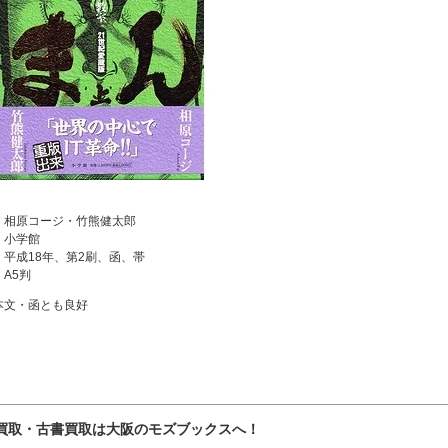
：相原コージ・竹熊健太郎
：小学館
：平成18年、第2刷、函、帯
：A5判
本文・函とも良好
買取・古書買取は大阪のモズブックスへ！