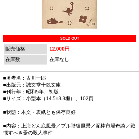
SOLD OUT
販売価格
12,000円
在庫数
在庫なし
■著者名：古川一郎
■出版元：誠文堂十銭文庫
■刊行年：昭和5年、初版
■サイズ：小型本（14.5×8.8糎）、102頁
■状態：本文・表紙とも保存良好
■内容：上海どん底風景／ブル階級風景／泥棒市場奇談／戦
慄すべき蚤の殺人事件