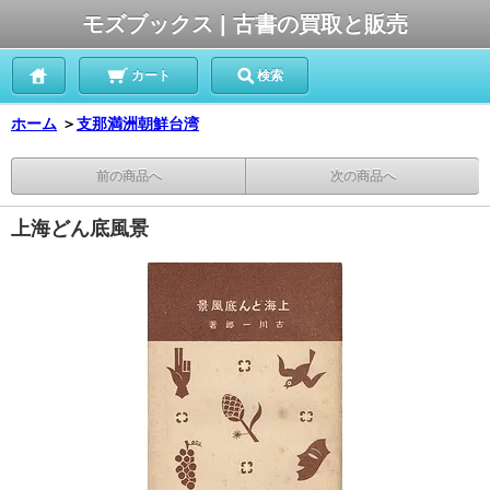
モズブックス | 古書の買取と販売
カート
検索
ホーム
＞
支那満洲朝鮮台湾
前の商品へ
次の商品へ
上海どん底風景