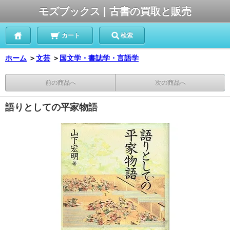
モズブックス | 古書の買取と販売
カート
検索
ホーム
＞
文芸
＞
国文学・書誌学・言語学
前の商品へ
次の商品へ
語りとしての平家物語