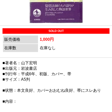
SOLD OUT
販売価格
1,000円
在庫数
在庫なし
■著者名：山下宏明
■出版元：岩波書店
■刊行年：平成6年、初版、カバー、帯
■サイズ：A5判
■状態：本文良好、カバーおおむね良好、帯にスレあり
■内容：