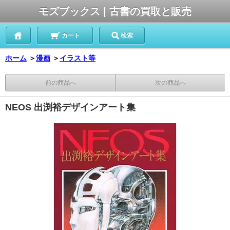
モズブックス | 古書の買取と販売
カート
検索
ホーム
＞
漫画
＞
イラスト等
前の商品へ
次の商品へ
NEOS 出渕裕デザインアート集