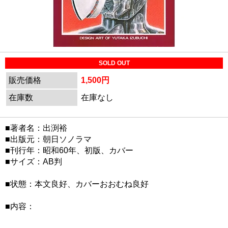
SOLD OUT
販売価格
1,500円
在庫数
在庫なし
■著者名：出渕裕
■出版元：朝日ソノラマ
■刊行年：昭和60年、初版、カバー
■サイズ：AB判
■状態：本文良好、カバーおおむね良好
■内容：