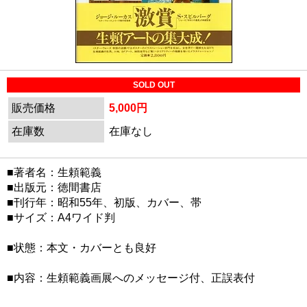
SOLD OUT
販売価格
5,000円
在庫数
在庫なし
■著者名：生頼範義
■出版元：徳間書店
■刊行年：昭和55年、初版、カバー、帯
■サイズ：A4ワイド判
■状態：本文・カバーとも良好
■内容：生頼範義画展へのメッセージ付、正誤表付