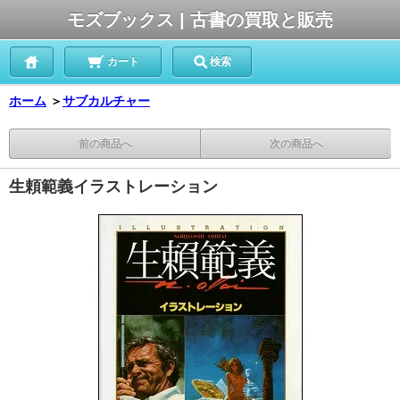
モズブックス | 古書の買取と販売
カート
検索
ホーム
＞
サブカルチャー
前の商品へ
次の商品へ
生頼範義イラストレーション