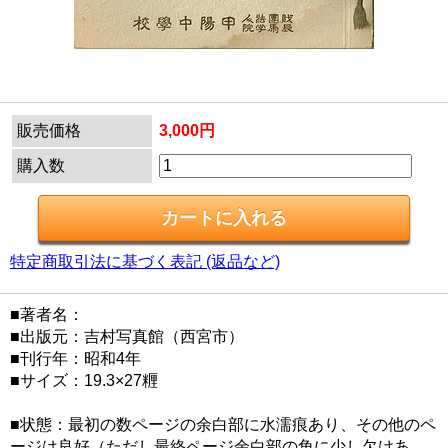
販売価格
3,000円
購入数
特定商取引法に基づく表記 (返品など)
■著者名：
■出版元：吉村写真館（西宮市）
■刊行年：昭和4年
■サイズ：19.3×27糎
■状態：最初の数ページの余白部に水濡痕あり、その他のペ
ージは良好（ただし最終ページ余白部の角に少し欠けあ