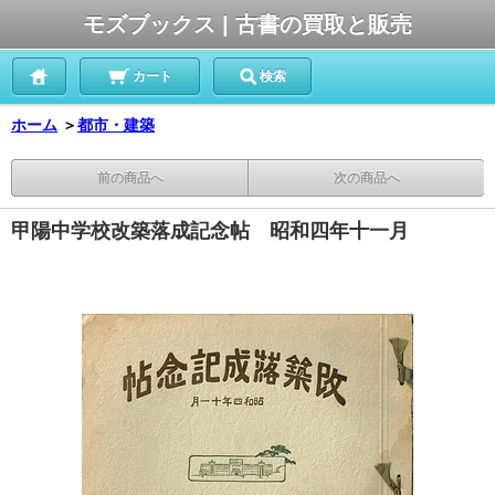
モズブックス | 古書の買取と販売
カート
検索
ホーム
＞
都市・建築
前の商品へ
次の商品へ
甲陽中学校改築落成記念帖 昭和四年十一月