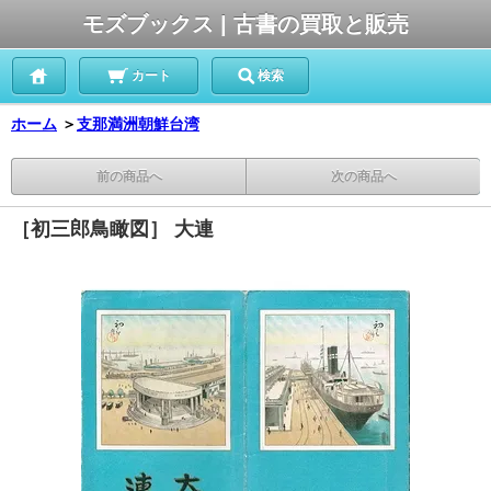
モズブックス | 古書の買取と販売
カート
検索
ホーム
＞
支那満洲朝鮮台湾
前の商品へ
次の商品へ
［初三郎鳥瞰図］ 大連