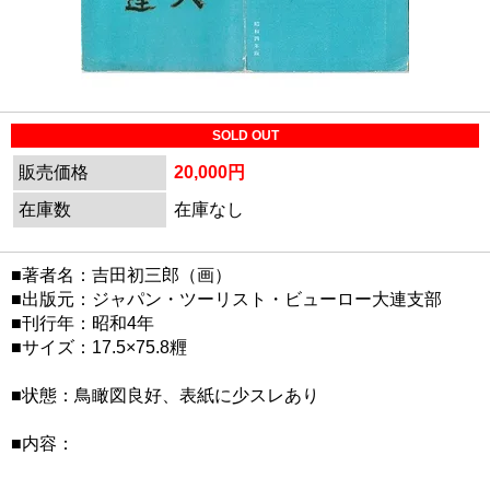
SOLD OUT
販売価格
20,000円
在庫数
在庫なし
■著者名：吉田初三郎（画）
■出版元：ジャパン・ツーリスト・ビューロー大連支部
■刊行年：昭和4年
■サイズ：17.5×75.8糎
■状態：鳥瞰図良好、表紙に少スレあり
■内容：