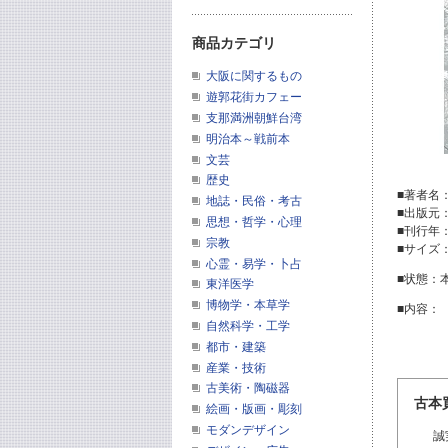
商品カテゴリ
大阪に関するもの
遊郭花街カフェー
支那満洲朝鮮台湾
明治本～戦前本
文芸
歴史
■著者名
地誌・民俗・考古
■出版元
思想・哲学・心理
■刊行年
宗教
■サイズ
心霊・易学・卜占
■状態：
東洋医学
博物学・本草学
■内容：
自然科学・工学
都市・建築
産業・技術
古美術・陶磁器
古本
絵画・版画・彫刻
モダンデザイン
誠