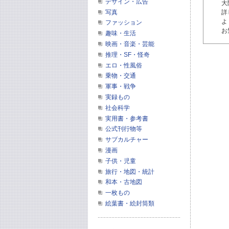
デザイン・広告
大
写真
詳
よ
ファッション
お
趣味・生活
映画・音楽・芸能
推理・SF・怪奇
エロ・性風俗
乗物・交通
軍事・戦争
実録もの
社会科学
実用書・参考書
公式刊行物等
サブカルチャー
漫画
子供・児童
旅行・地図・統計
和本・古地図
一枚もの
絵葉書・絵封筒類