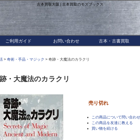
古本買取大阪 | 古本買取のモズブックス
ご利用ガイド
お問い合わせ
古本・古書買取
活
>
奇術・手品・マジック
> 奇跡・大魔法のカラクリ
跡・大魔法のカラクリ
売り切れ
この商品について問い合わ
この商品を友達に教える
買い物を続ける