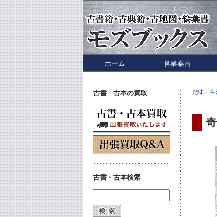
ホーム
営業案内
趣味・生
古書・古本の買取
奇
古書・古本検索