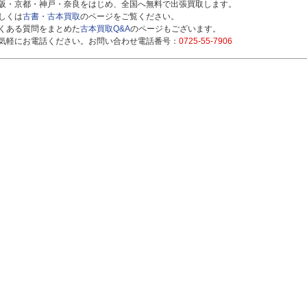
阪・京都・神戸・奈良をはじめ、全国へ無料で出張買取します。
しくは
古書・古本買取
のページをご覧ください。
くある質問をまとめた
古本買取Q&A
のページもございます。
気軽にお電話ください。お問い合わせ電話番号：
0725-55-7906