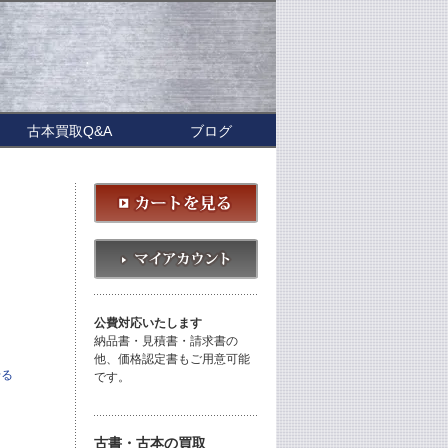
古本買取Q&A
ブログ
公費対応いたします
納品書・見積書・請求書の
他、価格認定書もご用意可能
せる
です。
古書・古本の買取