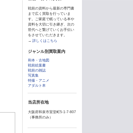
戦前の資料から最新の専門書
まで広く買取を行っていま
す。ご家庭で眠っている本や
資料を大切に引き継ぎ、次の
世代へと繋げていくお手伝い
をさせていただきます。
→
詳しくはこちら
ジャンル別買取案内
和本・古地図
戦前絵葉書
戦前の雑誌
写真集
特撮・アニメ
アダルト本
当店所在地
大阪府和泉市室堂町5-1-7-807
（事務所のみ）