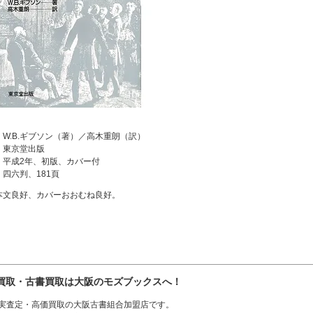
：W.B.ギブソン（著）／高木重朗（訳）
：東京堂出版
：平成2年、初版、カバー付
：四六判、181頁
本文良好、カバーおおむね良好。
買取・古書買取は大阪のモズブックスへ！
実査定・高価買取の大阪古書組合加盟店です。