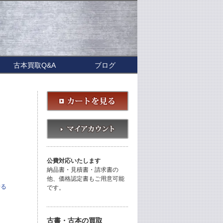
古本買取Q&A
ブログ
公費対応いたします
納品書・見積書・請求書の
他、価格認定書もご用意可能
せる
です。
古書・古本の買取