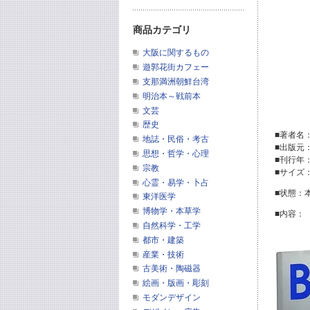
商品カテゴリ
大阪に関するもの
遊郭花街カフェー
支那満洲朝鮮台湾
明治本～戦前本
文芸
歴史
■著者名：M
地誌・民俗・考古
■出版元：
思想・哲学・心理
■刊行年：
宗教
■サイズ：
心霊・易学・卜占
■状態：
東洋医学
博物学・本草学
■内容：
自然科学・工学
都市・建築
産業・技術
古美術・陶磁器
絵画・版画・彫刻
モダンデザイン