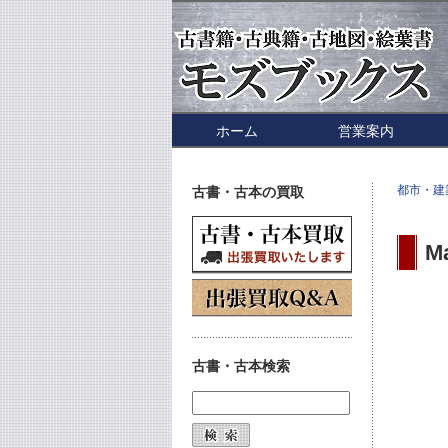
ホーム
営業案内
都市・建
古書・古本の買取
M
古書・古本検索