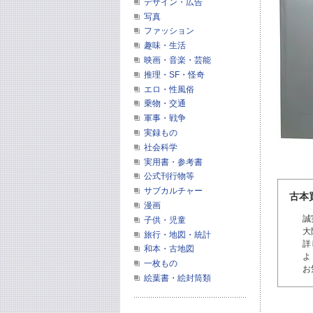
デザイン・広告
写真
ファッション
趣味・生活
映画・音楽・芸能
推理・SF・怪奇
エロ・性風俗
乗物・交通
軍事・戦争
実録もの
社会科学
実用書・参考書
公式刊行物等
サブカルチャー
古本
漫画
誠
子供・児童
大
旅行・地図・統計
詳
和本・古地図
よ
一枚もの
お
絵葉書・絵封筒類