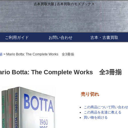
古本買取大阪 | 古本買取のモズブックス
ご利用ガイド
お問い合わせ
古本・古書買取
築
> Mario Botta: The Complete Works 全3冊揃
ario Botta: The Complete Works 全3冊揃
売り切れ
この商品について問い合わ
この商品を友達に教える
買い物を続ける