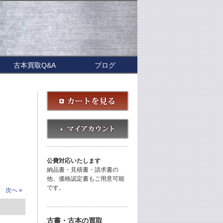
古本買取Q&A
ブログ
公費対応いたします
納品書・見積書・請求書の
他、価格認定書もご用意可能
です。
次へ »
古書・古本の買取