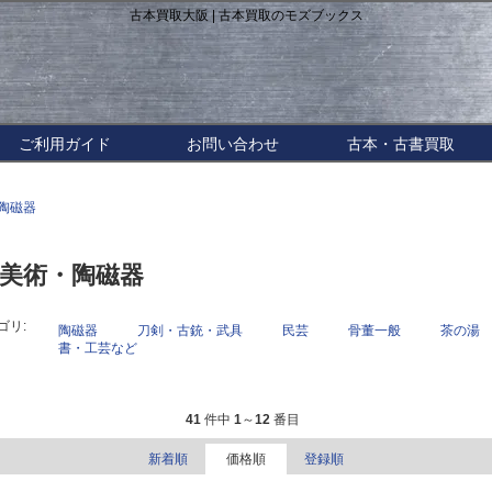
古本買取大阪 | 古本買取のモズブックス
ご利用ガイド
お問い合わせ
古本・古書買取
陶磁器
美術・陶磁器
ゴリ:
陶磁器
刀剣・古銃・武具
民芸
骨董一般
茶の湯
書・工芸など
41
件中
1
～
12
番目
新着順
価格順
登録順