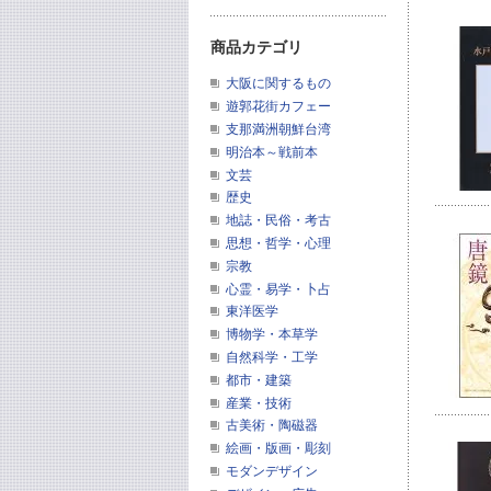
商品カテゴリ
大阪に関するもの
遊郭花街カフェー
支那満洲朝鮮台湾
明治本～戦前本
文芸
歴史
地誌・民俗・考古
思想・哲学・心理
宗教
心霊・易学・卜占
東洋医学
博物学・本草学
自然科学・工学
都市・建築
産業・技術
古美術・陶磁器
絵画・版画・彫刻
モダンデザイン