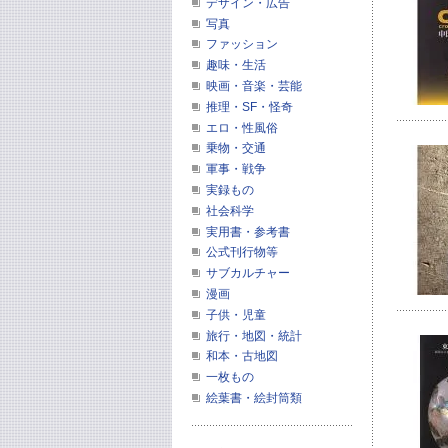
デザイン・広告
写真
ファッション
趣味・生活
映画・音楽・芸能
推理・SF・怪奇
エロ・性風俗
乗物・交通
軍事・戦争
実録もの
社会科学
実用書・参考書
公式刊行物等
サブカルチャー
漫画
子供・児童
旅行・地図・統計
和本・古地図
一枚もの
絵葉書・絵封筒類