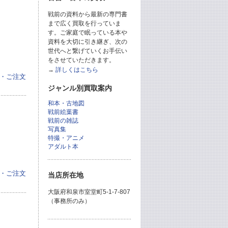
戦前の資料から最新の専門書
まで広く買取を行っていま
す。ご家庭で眠っている本や
資料を大切に引き継ぎ、次の
世代へと繋げていくお手伝い
をさせていただきます。
→
詳しくはこちら
・ご注文
ジャンル別買取案内
和本・古地図
戦前絵葉書
戦前の雑誌
写真集
特撮・アニメ
アダルト本
・ご注文
当店所在地
大阪府和泉市室堂町5-1-7-807
（事務所のみ）