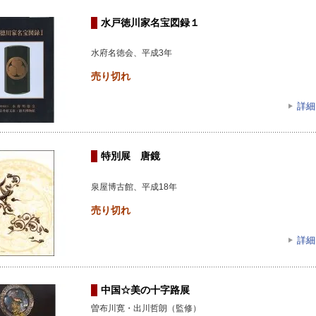
水戸徳川家名宝図録１
水府名徳会、平成3年
売り切れ
詳細
特別展 唐鏡
泉屋博古館、平成18年
売り切れ
詳細
中国☆美の十字路展
曽布川寛・出川哲朗（監修）