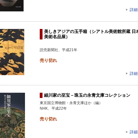
詳細
美しきアジアの玉手箱（シアトル美術館所蔵 日
美術名品展）
読売新聞社、平成21年
売り切れ
詳細
細川家の至宝－珠玉の永青文庫コレクション
東京国立博物館・永青文庫ほか（編）
NHK、平成22年
売り切れ
詳細