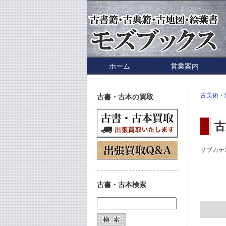
ホーム
営業案内
古美術・
古書・古本の買取
古
サブカテ
古書・古本検索