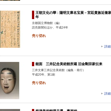
王朝文化の華 : 陽明文庫名宝展－宮廷貴族近衞
年
京都国立博物館（編）
読売新聞社ほか、平成24年
売り切れ
詳細
能面 三井記念美術館所蔵 旧金剛宗家伝来
三井文庫三井記念美術館（編集・発行）
平成20年、第1刷
売り切れ
詳細
根津美術館蔵品選 書画編