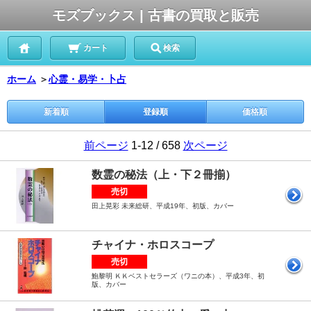
モズブックス | 古書の買取と販売
カート
検索
ホーム
＞
心霊・易学・卜占
新着順
登録順
価格順
前ページ
1-12 / 658
次ページ
数霊の秘法（上・下２冊揃）
売切
田上晃彩 未来総研、平成19年、初版、カバー
チャイナ・ホロスコープ
売切
鮑黎明 ＫＫベストセラーズ（ワニの本）、平成3年、初
版、カバー