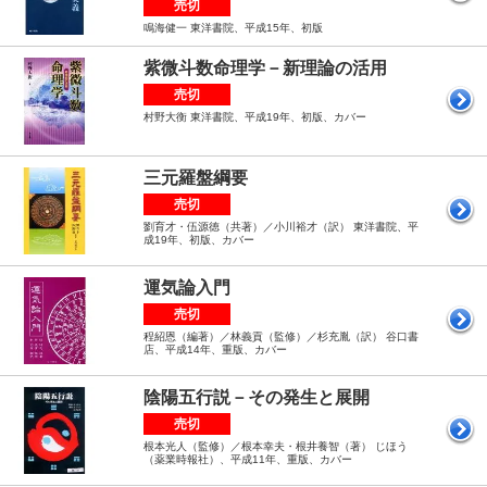
売切
鳴海健一 東洋書院、平成15年、初版
紫微斗数命理学－新理論の活用
売切
村野大衡 東洋書院、平成19年、初版、カバー
三元羅盤綱要
売切
劉育才・伍源徳（共著）／小川裕才（訳） 東洋書院、平
成19年、初版、カバー
運気論入門
売切
程紹恩（編著）／林義貢（監修）／杉充胤（訳） 谷口書
店、平成14年、重版、カバー
陰陽五行説－その発生と展開
売切
根本光人（監修）／根本幸夫・根井養智（著） じほう
（薬業時報社）、平成11年、重版、カバー