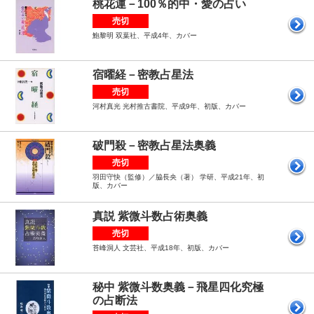
桃花運－100％的中・愛の占い
売切
鮑黎明 双葉社、平成4年、カバー
宿曜経－密教占星法
売切
河村真光 光村推古書院、平成9年、初版、カバー
破門殺－密教占星法奥義
売切
羽田守快（監修）／脇長央（著） 学研、平成21年、初
版、カバー
真説 紫微斗数占術奥義
売切
苔峰洞人 文芸社、平成18年、初版、カバー
秘中 紫微斗数奥義－飛星四化究極
の占断法