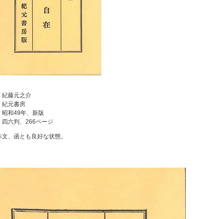
：紀藤元之介
：紀元書房
：昭和49年、新版
：四六判、266ページ
本文、函とも良好な状態。