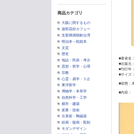
商品カテゴリ
大阪に関するもの
遊郭花街カフェー
支那満洲朝鮮台湾
明治本～戦前本
文芸
歴史
■著者名
地誌・民俗・考古
■出版元
思想・哲学・心理
■刊行年
宗教
■サイズ
心霊・易学・卜占
■状態：
東洋医学
博物学・本草学
■内容：
自然科学・工学
都市・建築
産業・技術
古美術・陶磁器
絵画・版画・彫刻
モダンデザイン