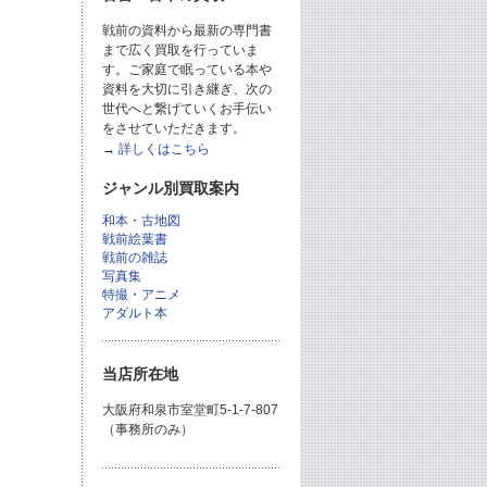
戦前の資料から最新の専門書
まで広く買取を行っていま
す。ご家庭で眠っている本や
資料を大切に引き継ぎ、次の
世代へと繋げていくお手伝い
をさせていただきます。
→
詳しくはこちら
ジャンル別買取案内
和本・古地図
戦前絵葉書
戦前の雑誌
写真集
特撮・アニメ
アダルト本
当店所在地
大阪府和泉市室堂町5-1-7-807
（事務所のみ）