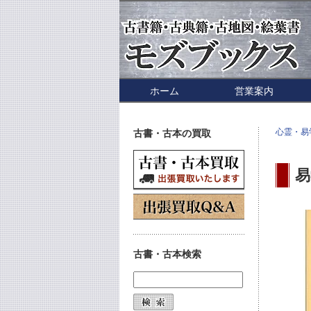
ホーム
営業案内
心霊・易
古書・古本の買取
易
古書・古本検索