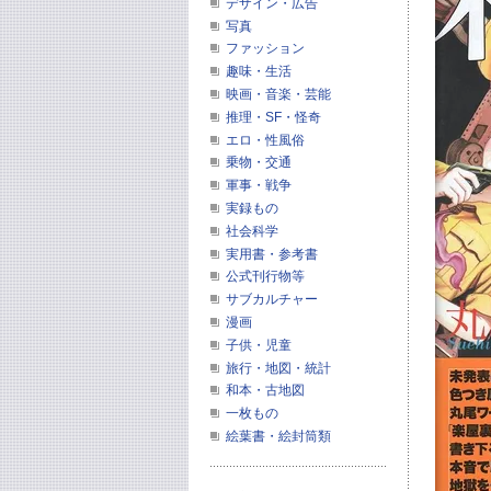
デザイン・広告
写真
ファッション
趣味・生活
映画・音楽・芸能
推理・SF・怪奇
エロ・性風俗
乗物・交通
軍事・戦争
実録もの
社会科学
実用書・参考書
公式刊行物等
サブカルチャー
漫画
子供・児童
旅行・地図・統計
和本・古地図
一枚もの
絵葉書・絵封筒類