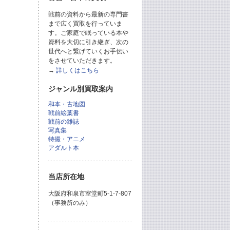
戦前の資料から最新の専門書
まで広く買取を行っていま
す。ご家庭で眠っている本や
資料を大切に引き継ぎ、次の
世代へと繋げていくお手伝い
をさせていただきます。
→
詳しくはこちら
ジャンル別買取案内
和本・古地図
戦前絵葉書
戦前の雑誌
写真集
特撮・アニメ
アダルト本
当店所在地
大阪府和泉市室堂町5-1-7-807
（事務所のみ）