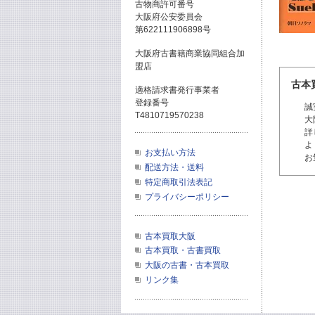
古物商許可番号
大阪府公安委員会
第622111906898号
大阪府古書籍商業協同組合加
盟店
古本
適格請求書発行事業者
登録番号
誠
T4810719570238
大
詳
よ
お支払い方法
お
配送方法・送料
特定商取引法表記
プライバシーポリシー
古本買取大阪
古本買取・古書買取
大阪の古書・古本買取
リンク集