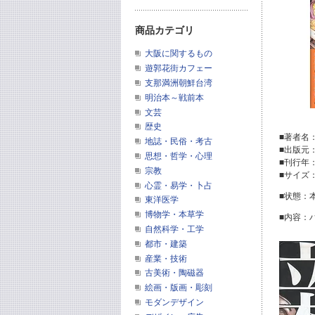
商品カテゴリ
大阪に関するもの
遊郭花街カフェー
支那満洲朝鮮台湾
明治本～戦前本
文芸
歴史
■著者名
地誌・民俗・考古
■出版元
思想・哲学・心理
■刊行年：
宗教
■サイズ：3
心霊・易学・卜占
■状態：
東洋医学
博物学・本草学
■内容：
自然科学・工学
都市・建築
産業・技術
古美術・陶磁器
絵画・版画・彫刻
モダンデザイン