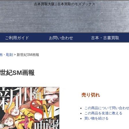
古本買取大阪 | 古本買取のモズブックス
ご利用ガイド
お問い合わせ
古本・古書買取
画・彫刻
> 新世紀SM画報
世紀SM画報
売り切れ
この商品について問い合わ
この商品を友達に教える
買い物を続ける