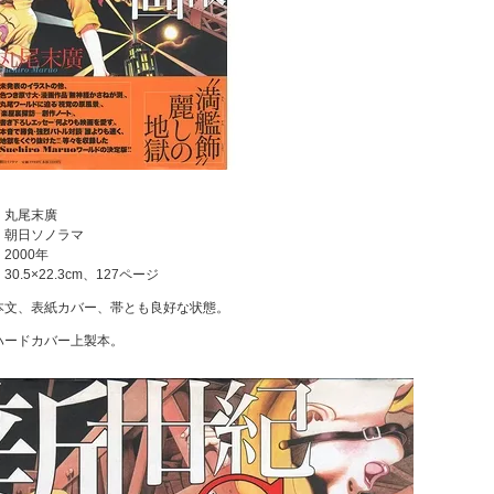
：丸尾末廣
：朝日ソノラマ
2000年
0.5×22.3cm、127ページ
本文、表紙カバー、帯とも良好な状態。
ハードカバー上製本。