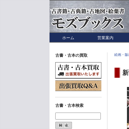
ホーム
営業案内
絵画・版
古書・古本の買取
新
古書・古本検索