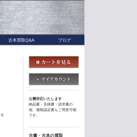
古本買取Q&A
ブログ
公費対応いたします
納品書・見積書・請求書の
他、価格認定書もご用意可能
せる
です。
古書・古本の買取