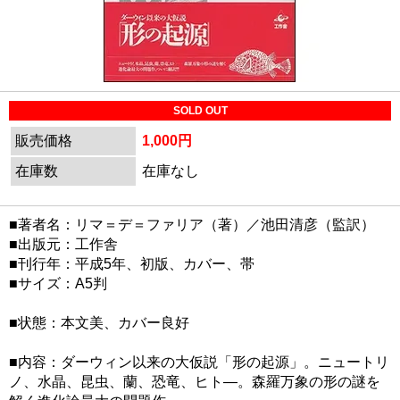
SOLD OUT
販売価格
1,000円
在庫数
在庫なし
■著者名：リマ＝デ＝ファリア（著）／池田清彦（監訳）
■出版元：工作舎
■刊行年：平成5年、初版、カバー、帯
■サイズ：A5判
■状態：本文美、カバー良好
■内容：ダーウィン以来の大仮説「形の起源」。ニュートリ
ノ、水晶、昆虫、蘭、恐竜、ヒト―。森羅万象の形の謎を