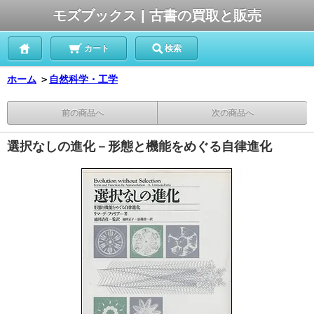
モズブックス | 古書の買取と販売
カート
検索
ホーム
＞
自然科学・工学
前の商品へ
次の商品へ
選択なしの進化－形態と機能をめぐる自律進化