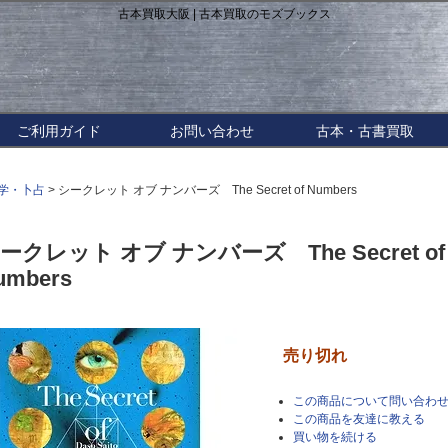
古本買取大阪 | 古本買取のモズブックス
ご利用ガイド
お問い合わせ
古本・古書買取
学・卜占
> シークレット オブ ナンバーズ The Secret of Numbers
ークレット オブ ナンバーズ The Secret of
umbers
売り切れ
この商品について問い合わ
この商品を友達に教える
買い物を続ける