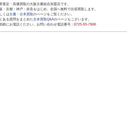
実査定・高価買取の大阪古書組合加盟店です。
阪・京都・神戸・奈良をはじめ、全国へ無料で出張買取します。
しくは
古書・古本買取
のページをご覧ください。
くある質問をまとめた
古本買取Q&A
のページもございます。
気軽にお電話ください。お問い合わせ電話番号：
0725-55-7906