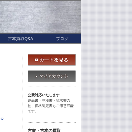
古本買取Q&A
ブログ
公費対応いたします
納品書・見積書・請求書の
他、価格認定書もご用意可能
です。
せる
古書・古本の買取