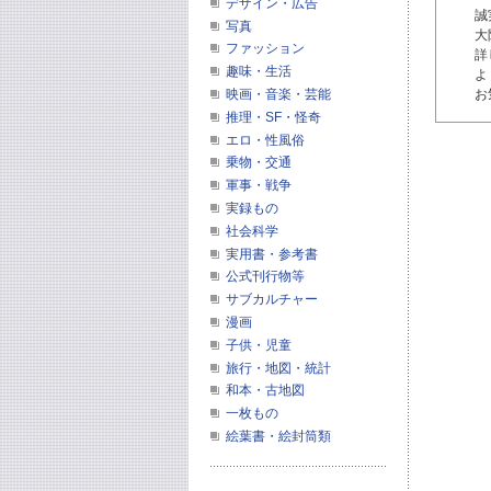
デザイン・広告
誠
写真
大
ファッション
詳
趣味・生活
よ
お
映画・音楽・芸能
推理・SF・怪奇
エロ・性風俗
乗物・交通
軍事・戦争
実録もの
社会科学
実用書・参考書
公式刊行物等
サブカルチャー
漫画
子供・児童
旅行・地図・統計
和本・古地図
一枚もの
絵葉書・絵封筒類