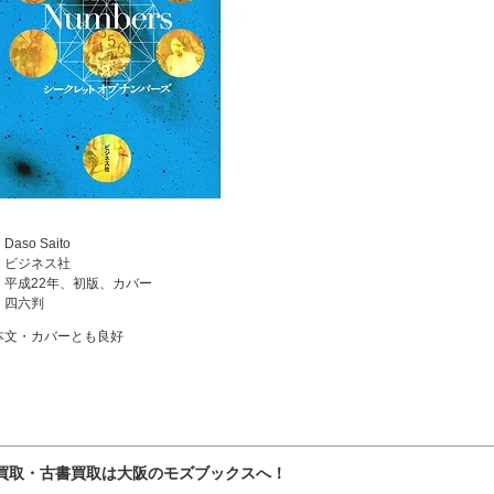
aso Saito
：ビジネス社
：平成22年、初版、カバー
：四六判
本文・カバーとも良好
買取・古書買取は大阪のモズブックスへ！