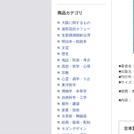
商品カテゴリ
大阪に関するもの
遊郭花街カフェー
支那満洲朝鮮台湾
明治本～戦前本
文芸
歴史
地誌・民俗・考古
■著者名：D
思想・哲学・心理
■出版元
宗教
■刊行年
心霊・易学・卜占
■サイズ
東洋医学
博物学・本草学
■状態：
自然科学・工学
■内容：
都市・建築
産業・技術
古美術・陶磁器
絵画・版画・彫刻
古本
モダンデザイン