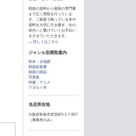
戦前の資料から最新の専門書
まで広く買取を行っていま
す。ご家庭で眠っている本や
資料を大切に引き継ぎ、次の
世代へと繋げていくお手伝い
をさせていただきます。
→
詳しくはこちら
ジャンル別買取案内
和本・古地図
戦前絵葉書
戦前の雑誌
写真集
特撮・アニメ
アダルト本
当店所在地
大阪府和泉市室堂町5-1-7-807
（事務所のみ）