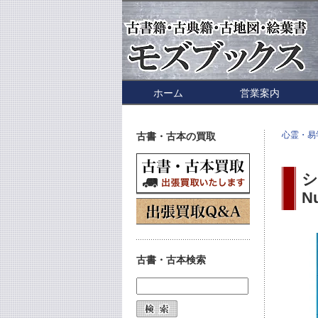
ホーム
営業案内
心霊・易
古書・古本の買取
シ
N
古書・古本検索