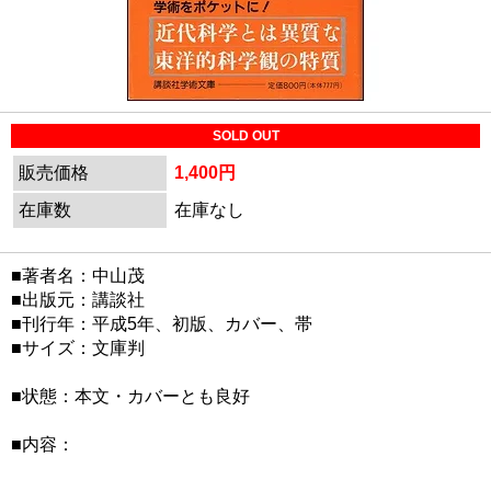
SOLD OUT
販売価格
1,400円
在庫数
在庫なし
■著者名：中山茂
■出版元：講談社
■刊行年：平成5年、初版、カバー、帯
■サイズ：文庫判
■状態：本文・カバーとも良好
■内容：